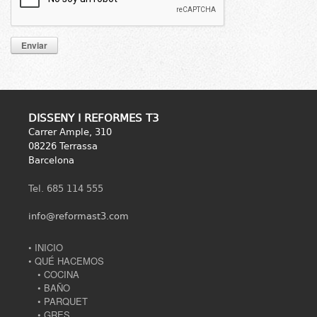
DISSENY I REFORMES T3
Carrer Ample, 310
08226 Terrassa
Barcelona
Tel. 685 114 555
info@reformast3.com
• INICIO
• QUÉ HACEMOS
• COCINA
• BAÑO
• PARQUET
• GRES